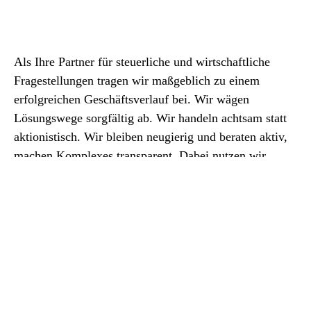
Als Ihre Partner für steuerliche und wirtschaftliche
Fragestellungen tragen wir maßgeblich zu einem
erfolgreichen Geschäftsverlauf bei. Wir wägen
Lösungswege sorgfältig ab. Wir handeln achtsam statt
aktionistisch. Wir bleiben neugierig und beraten aktiv,
machen Komplexes transparent. Dabei nutzen wir
konsequent die Effizienz digitalisierter Prozesse. Und:
Steuerberater
Unser Engagement geht über die reinen Pflichten
Regensburg
hinaus.
Das ist der Weg, den wibatax geht. Das bedeutet für
uns Business, balanced.
mehr über wibatax