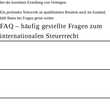
bei der korrekten Erstellung von Verträgen.
Ein profundes Netzwerk an qualifizierten Beratern auch im Ausland,
hilft Ihnen bei Fragen gerne weiter.
FAQ – häufig gestellte Fragen zum
internationalen Steuerrecht
Doppelbesteuerung bedeutet, dass derselbe Steuerpflichtige mit
denselben Einkünften gleichzeitig in zwei oder mehr Ländern
steuerpflichtig ist. Sie haben beispielsweise Ihren Wohnsitz in
Deutschland und beziehen Einkünfte aus Italien. Dann müssten
Sie diese Einkünfte eigentlich in Deutschland und Italien
Wenn Sie als Steuerinländer Einkünfte aus dem Ausland
versteuern. Mittels sogenannter Doppelbesteuerungsabkommen
einführen, weil Sie beispielsweise in Hannover wohnen und in