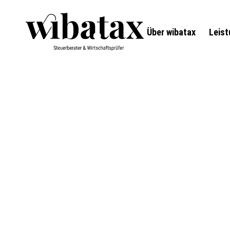
Über wibatax
Leis