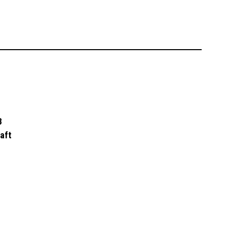
B
aft