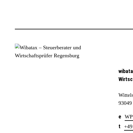
wibata
Wirtsc
Wittel
93049
WP
+49