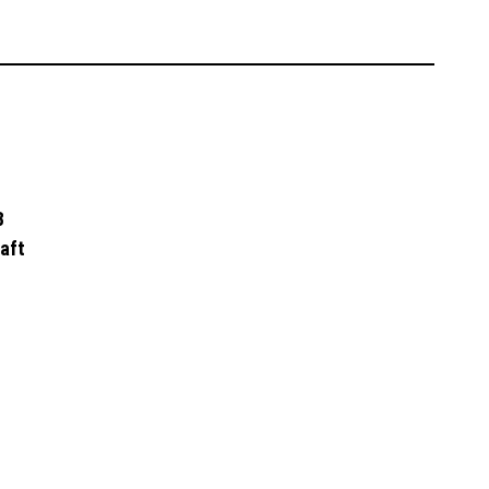
B
aft