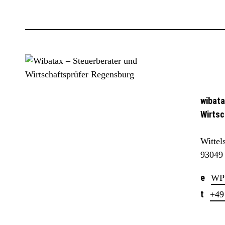
wibata
Wirtsc
Wittel
93049
WP
+49