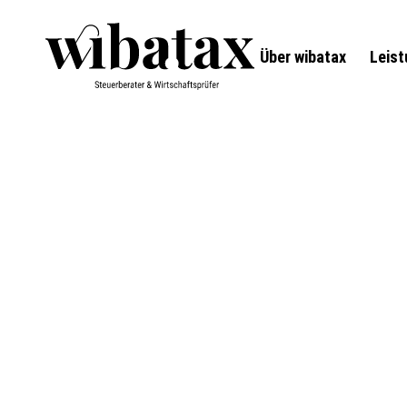
Über wibatax
Leis