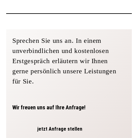
Würdigung des neuen Standards, die am Lehrstuhl für
Financial Accounting and Auditing der Universität
Regensburg unter Leitung von Prof. Dr. Axel Haller
Nein. Eine Investment-Bank ist für die
eingereicht wurde, den Preis „Best in Accounting @ Uni
Unternehmensbewertung nicht notwendig. Der
Regensburg.“
Unternehmenswert geht aus jeder Bewertung nach
Sprechen Sie uns an. In einem
IDWS1 hervor. wibatax kann Ihnen
unverbindlichen und kostenlosen
Unternehmensbewertung auf höchstem Niveau durch
Erstgespräch erläutern wir Ihnen
einen Certified Valuation Analyst (CVA) anbieten.
gerne persönlich unsere Leistungen
für Sie.
Wir freuen uns auf Ihre Anfrage!
jetzt Anfrage stellen