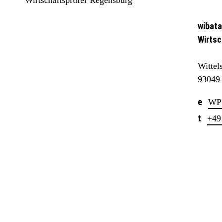
wibata
Wirtsc
Wittel
93049
WP
+49