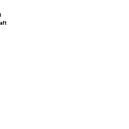
B
aft