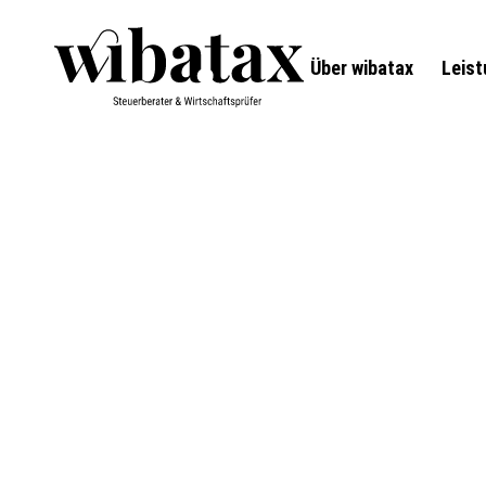
Über wibatax
Leis